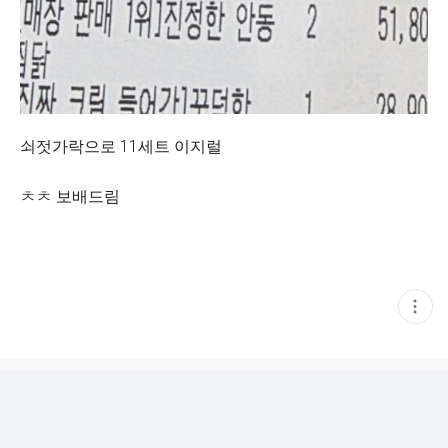
쇠젓가락으로 11세트 이지럴
ㅊㅊ 보배드림
현
재
게
시
글
추
가
기
능
열