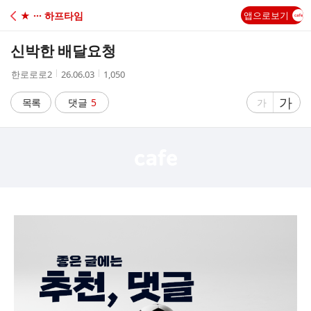
C
★ ··· 하프타임
앱으로보기
A
신박한 배달요청
F
작
작
조
한로로로2
26.06.03
1,050
성
성
회
E
자
시
수
글
가
글
목록
댓글
5
가
간
자
자
크
크
기
기
크
작
게
게