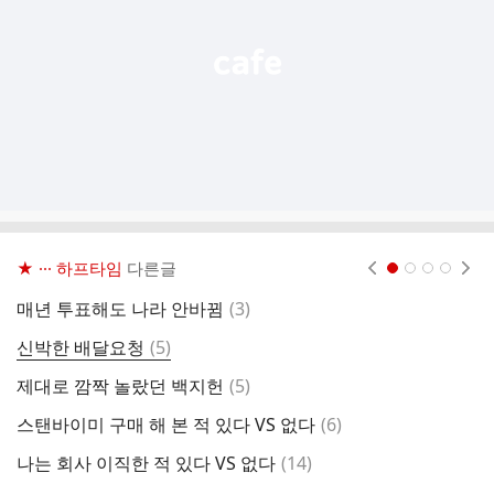
기
★ ··· 하프타임
다른글
현재페이지 1
2
3
4
댓
매년 투표해도 나라 안바뀜
(
3
)
한
글
댓
신박한 배달요청
(
5
)
글
댓
제대로 깜짝 놀랐던 백지헌
(
5
)
2
글
댓
스탠바이미 구매 해 본 적 있다 VS 없다
(
6
)
글
댓
나는 회사 이직한 적 있다 VS 없다
(
14
)
반
글