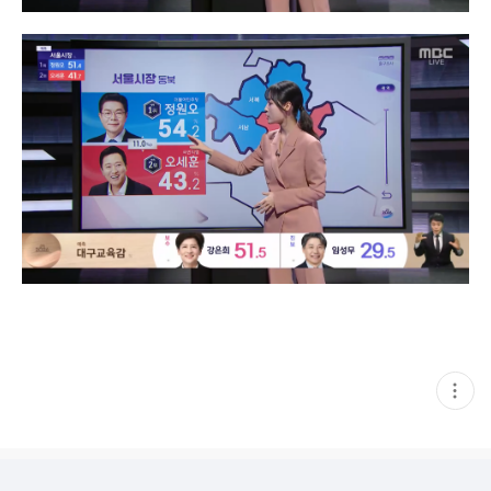
현
재
게
시
글
추
가