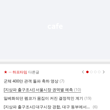
기
능
열
기
★ ··· 하프타임
다른글
현재페이지 1
2
3
4
댓
군체 400만 관객 돌파 축하 영상
(
7
)
이
글
댓
[지상파 출구조사] 서울시장 권역별 예측
(
10
)
[
글
댓
일베화되던 펨코가 몸집이 커진 결정적인 계기
(
19
)
[
글
댓
[지상파 출구조사] 대구시장 경합, 대구 동부에서는 김부겸 우세
(
6
)
[