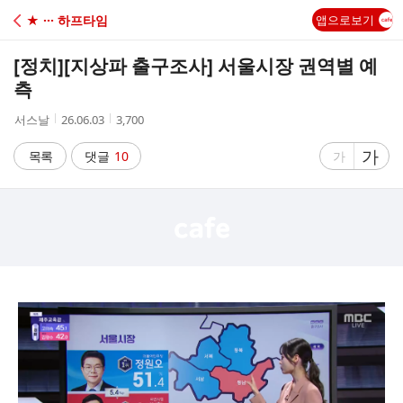
C
★ ··· 하프타임
앱으로보기
A
[정치]
[지상파 출구조사] 서울시장 권역별 예
F
측
작
작
조
서스날
26.06.03
3,700
E
성
성
회
자
시
수
글
가
글
목록
댓글
10
가
간
자
자
크
크
기
기
크
작
게
게