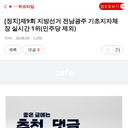
C
★ ··· 하프타임
앱으로보기
A
[정치]
제9회 지방선거 전남광주 기초지자체
F
장 실시간 1위(민주당 제외)
작
작
조
치타
26.06.03
1,250
E
성
성
회
자
시
수
글
가
글
목록
댓글
8
가
간
자
자
크
크
기
기
크
작
게
게