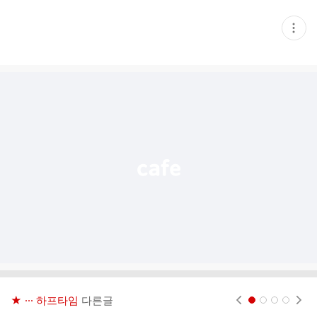
현
재
게
시
글
추
가
기
능
열
기
★ ··· 하프타임
다른글
현재페이지 1
2
3
4