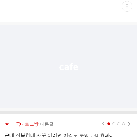
현
재
게
시
글
추
가
기
능
열
기
★ ··· 국내토크방
다른글
현재페이지 1
2
3
4
근데 전북한테 자꾸 이러면 이걸로 분명 나비효과처럼 영향받는 상황도 나올텐데