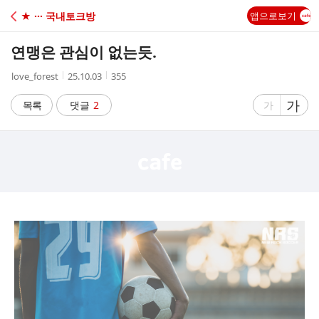
C
★ ··· 국내토크방
앱으로보기
A
연맹은 관심이 없는듯.
F
작
작
조
love_forest
25.10.03
355
성
성
회
E
자
시
수
글
가
글
목록
댓글
2
가
간
자
자
크
크
기
기
크
작
게
게