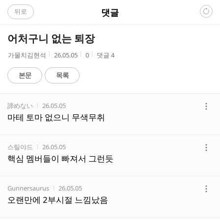
C
댓글
뒤로
A
어처구니 없는 퇴장
F
작
작
조
가물치김현석
26.05.05
0
댓글
4
성
성
회
E
자
시
수
본문
목록
간
댓
작성자
작성시간
諦めない
26.05.05
글
더
마테 토마 없으니 무색무취
리
보
스
기
트
작성자
작성시간
스틸야드
26.05.05
더
핵심 멤버들이 빠져서 그런듯
보
기
작성자
작성시간
Gunnersaurus
26.05.05
더
오랜만에 2부시절 느낌났음
보
기