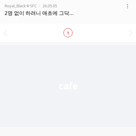
작성자
작성시간
Royal_Black☆SFC
26.05.05
더
2명 없이 하려니 애초에 그닥...
보
기
1