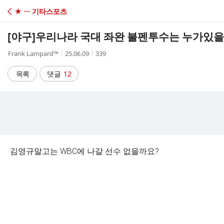
C
★ ··· 기타스포츠
A
[야구]
우리나라 국대 좌완 불펜투수는 누가있을
F
작
작
조
Frank Lampard™
25.06.09
339
성
성
회
E
자
시
수
목록
댓글
12
간
김영규말고는 WBC에 나갈 선수 없을까요?