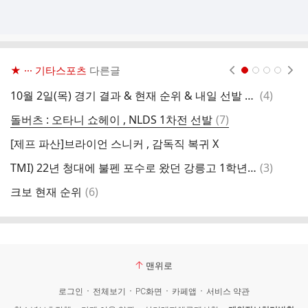
★ ··· 기타스포츠
다른글
현재페이지 1
2
3
4
댓
10월 2일(목) 경기 결과 & 현재 순위 & 내일 선발 투수
(
4
)
이
글
댓
돌버츠 : 오타니 쇼헤이 , NLDS 1차전 선발
(
7
)
기
글
[제프 파산]브라이언 스니커 , 감독직 복귀 X
이
댓
TMI) 22년 청대에 불펜 포수로 왔던 강릉고 1학년 선수에게 소고기를 선물했던 김서현
(
3
)
이
글
댓
크보 현재 순위
(
6
)
기
글
맨위로
로그인
전체보기
PC화면
카페앱
서비스 약관