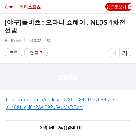
C
★ ··· 기타스포츠
앱으로보기
A
[야구]
돌버츠 : 오타니 쇼헤이 , NLDS 1차전
F
선발
작
작
조
RedDevils
25.10.02
195
E
성
성
회
자
시
수
글
가
글
목록
댓글
7
가
간
자
자
크
크
기
기
크
작
게
게
https://x.com/mlb/status/1973617841153708467?
s=46&t=qN0n2AeiE92x5eJMsRlRdA
X의 MLB님(@MLB)