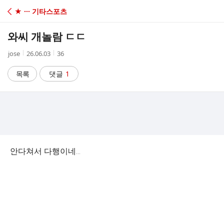
C
★ ··· 기타스포츠
A
와씨 개놀람 ㄷㄷ
F
작
작
조
jose
26.06.03
36
성
성
회
E
자
시
수
목록
댓글
1
간
안다쳐서 다행이네...