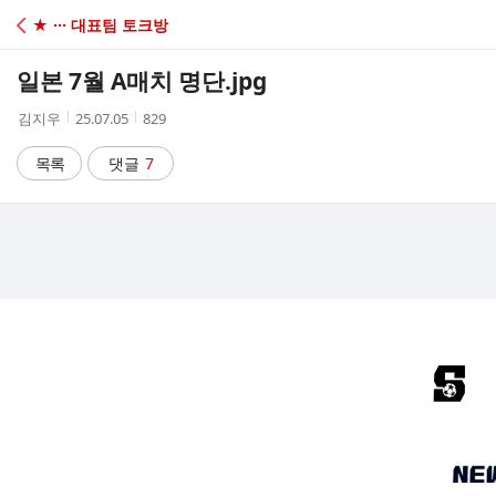
C
★ ··· 대표팀 토크방
A
일본 7월 A매치 명단.jpg
F
작
작
조
김지우
25.07.05
829
성
성
회
E
자
시
수
목록
댓글
7
간