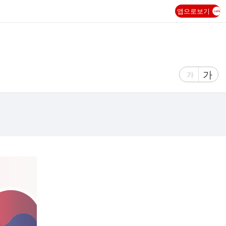
앱으로보기
글
가
글
가
자
자
크
크
기
기
크
작
게
게