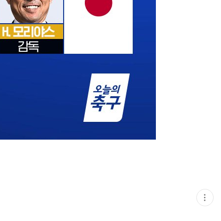
현
재
게
시