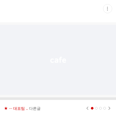
현
재
게
시
글
추
가
기
능
열
기
★ ··· 대표팀 ..
다른글
현재페이지 1
2
3
4