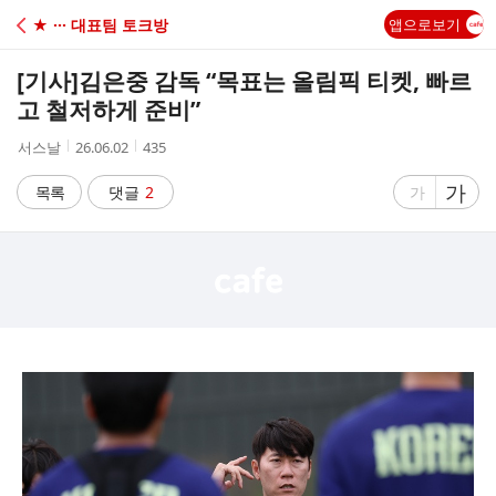
C
★ ··· 대표팀 토크방
앱으로보기
A
[기사]
김은중 감독 “목표는 올림픽 티켓, 빠르
F
고 철저하게 준비”
작
작
조
서스날
26.06.02
435
E
성
성
회
자
시
수
글
가
글
목록
댓글
2
가
간
자
자
크
크
기
기
크
작
게
게