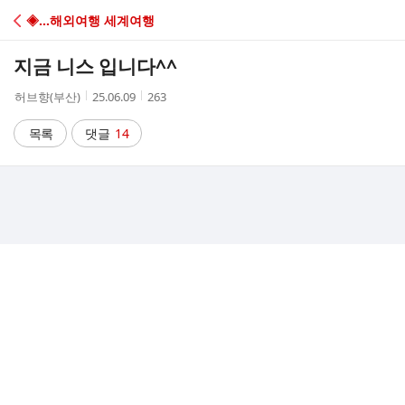
C
◈…해외여행 세계여행
A
지금 니스 입니다^^
F
작
작
조
허브향(부산)
25.06.09
263
성
성
회
E
자
시
수
목록
댓글
14
간