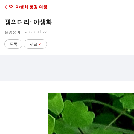
C
♡- 야생화 풍경 여행
A
꿩의다리~야생화
F
작
작
조
은흥쟁이
26.06.03
77
성
성
회
E
자
시
수
목록
댓글
4
간