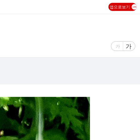
앱으로보기
글
가
글
가
자
자
크
크
기
기
크
작
게
게