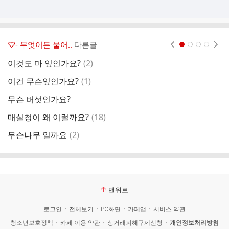
♡- 무엇이든 물어..
다른글
현재페이지 1
2
3
4
댓
이것도 마 잎인가요?
(
2
)
글
댓
이건 무슨잎인가요?
(
1
)
호
글
무슨 버섯인가요?
댓
매실청이 왜 이럴까요?
(
18
)
토
글
댓
무슨나무 일까요
(
2
)
글
맨위로
로그인
전체보기
PC화면
카페앱
서비스 약관
청소년보호정책
카페 이용 약관
상거래피해구제신청
개인정보처리방침