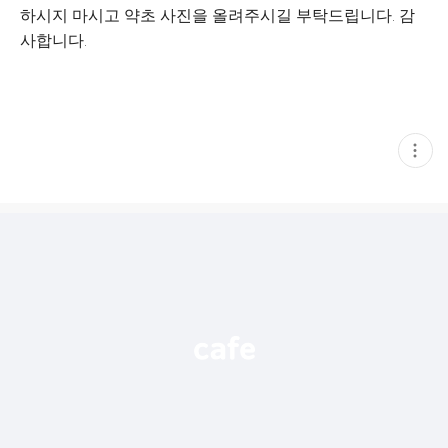
하시지 마시고 약초 사진을 올려주시길 부탁드립니다. 감
사합니다.
현
재
게
시
글
추
가
기
능
열
기