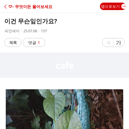
C
♡- 무엇이든 물어보세요
앱으로보기
A
이건 무슨잎인가요?
F
작
작
조
피안세이
25.07.06
157
성
성
회
E
자
시
수
글
가
글
목록
댓글
1
가
간
자
자
크
크
기
기
크
작
게
게