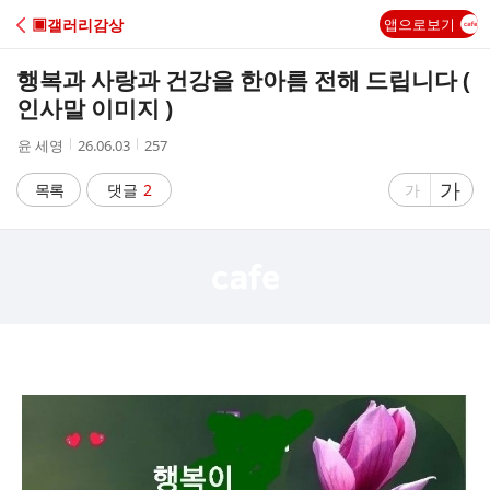
C
▣갤러리감상
앱으로보기
A
행복과 사랑과 건강을 한아름 전해 드립니다 (
F
인사말 이미지 )
작
작
조
윤 세영
26.06.03
257
E
성
성
회
자
시
수
글
가
글
목록
댓글
2
가
간
자
자
크
크
기
기
크
작
게
게