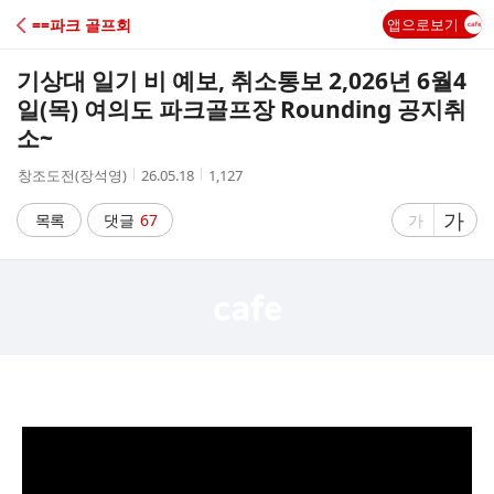
C
==파크 골프회
앱으로보기
A
기상대 일기 비 예보, 취소통보 2,026년 6월4
F
일(목) 여의도 파크골프장 Rounding 공지취
소~
E
작
작
조
창조도전(장석영)
26.05.18
1,127
성
성
회
자
시
수
글
가
글
목록
댓글
67
가
간
자
자
크
크
기
기
크
작
게
게