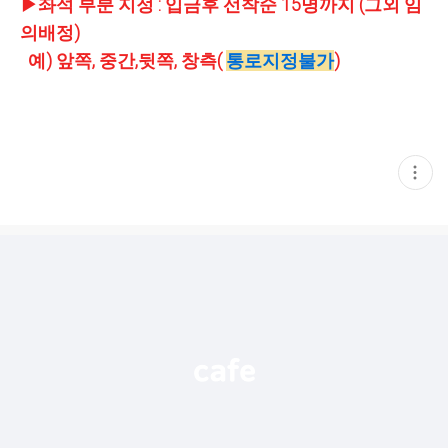
▶좌석 부분 지정 : 입금후 선착순 15명까지 (그외 임
의배정)
예) 앞쪽, 중간,뒷쪽, 창측(
통로지정불가
)
현
재
게
시
글
추
가
기
능
열
기