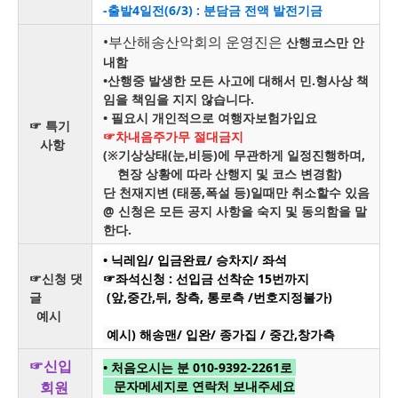
-출발4일전(6/3) : 분담금 전액 발전기금
•부산해송산악회의 운영진은
산행코스만 안
내함
•산행중 발생한 모든 사고에 대해서 민.형사상 책
임을
책임을 지지 않습니다.
• 필요시 개인적으로 여행자보험가입요
☞ 특기
☞차내음주가무 절대금지
사항
(※기상상태(눈,비등)에 무관하게 일정진행하며,
현장 상황에 따라 산행지 및 코스 변경함)
단 천재지변 (태풍,폭설 등)일때만 취소할수 있음
@ 신청은 모든 공지 사항을 숙지 및 동의함을 말
한다.
• 닉레임/ 입금완료/ 승차지/ 좌석
☞신청 댓
☞
좌석신청 : 선입금 선착순 15번까지
글
(앞,중간,뒤, 창측, 통로측 /번호지정불가)
예시
예시) 해송맨/ 입완/ 종가집 / 중간,창가측
☞신입
•
처음오시는 분 010-9392-2261로
회원
문자메세지로 연락처 보내주세요