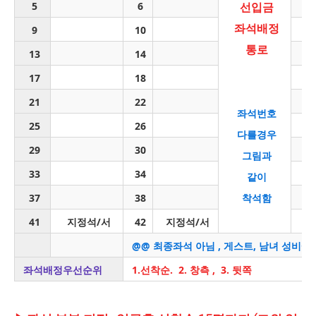
5
6
선입금
7
좌석배정
9
10
11
통로
13
14
15
17
18
19
21
22
23
좌석번호
25
26
27
다를경우
29
30
31
그림과
33
34
35
같이
37
38
착석함
39
41
지정석/서
42
지정석/서
43
@@ 최종좌석 아님 , 게스트, 남녀 성비에
좌석배정우선순위
1.선착순. 2. 창측 , 3. 뒷쪽