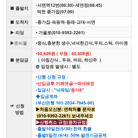
-
서면역12번(06:30)-세연정(06:45)
■
출발지
덕천 종가집(07:00)
■
도착지
-
종가집-숙등역-동래-교대-서면
▶
리딩
•
가을로
(010-9392-2261)
▶준비물
•중식,
충분한 생수,
넉넉한간식,우의,스틱, 아이젠
•50,609원 ( 우등 : 60,609원)
■
분담금
( 아침간식 , 두유, 커피, 하산주 )
@ 입장료 발생시 : 별도
•산행 신청 규정 -
•선입금후 카페댓글->좌석배정
-입금시 : "닉레임/
동서6
"
◆입금계좌
(부산은행 101-2034-7945-00)
☞ 신청
▶처음오신분: 연락처를 문자로
방법
(010-9392-2261) 보내주세요
▶산행취소 규정(증차규정)
-출발10일전(5/30):전액 환불
-출발5일전 (6/4): 50% 발전기금공제