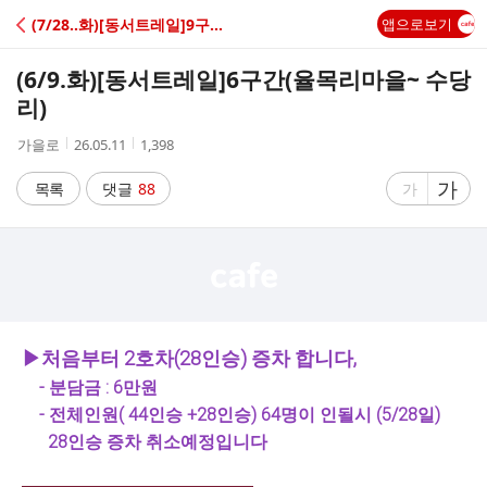
C
(7/28..화)[동서트레일]9구간
앱으로보기
A
(6/9.화)[동서트레일]6구간(율목리마을~ 수당
F
리)
작
작
조
가을로
26.05.11
1,398
E
성
성
회
자
시
수
글
가
글
목록
댓글
88
가
간
자
자
크
크
기
기
크
작
게
게
▶처음부터 2호차(28인승) 증차 합니다,
- 분담금 : 6만원
- 전체인원( 44인승 +28인승) 64명이 인될시 (5/28일)
28인승 증차 취소예정입니다