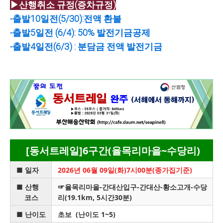
▶산행취소 규정(증차규정)
-출발10일전(5/30):전액 환불
-출발5일전 (6/4): 50% 발전기금공제
-출발4일전(6/3) : 분담금 전액 발전기금
[동서트레일]6구간(율목리마을~수당리)
■ 일자
2026년 06월 09일(화)
7시00분(종가집기준)
■
산행
☞율목리마을-간대산입구-간대산-황소고개-수당
코스
리(19.1km, 5시간30분)
■
난이도
초보 (난이도 1~5)