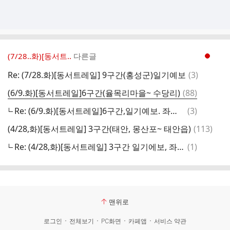
(7/28..화)[동서트..
다른글
현재페이지 1
댓
Re: (7/28.화)[동서트레일] 9구간(홍성군)일기예보
(
3
)
글
댓
(6/9.화)[동서트레일]6구간(율목리마을~ 수당리)
(
88
)
글
댓
Re: (6/9.화)[동서트레일]6구간,일기예보. 좌석표
(
3
)
글
댓
(4/28,화)[동서트레일] 3구간(태안, 몽산포~ 태안읍)
(
113
)
글
댓
Re: (4/28,화)[동서트레일] 3구간 일기에보, 좌석표
(
1
)
글
맨위로
로그인
전체보기
PC화면
카페앱
서비스 약관