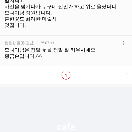
엄지척!!!
기
사진을 넘기다가 누구네 집인가 하고 위로 올렸더니
모나미님 정원입니다.
흔한꽃도 화려한 마술사
멋집니다.
작성자
작성시간
은은한 들꽃(경남)
25.07.11
더
모나미님은 정말 꽃을 정말 잘 키우시네요
보
황금손입니다.^^
기
1