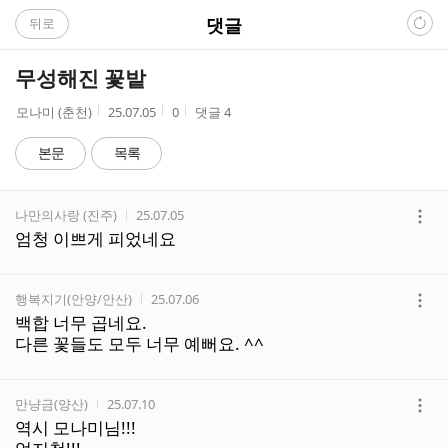
C
댓글
뒤로
A
무성해진 꽃밭
F
작
작
조
모나미 (춘천)
25.07.05
0
댓글
4
성
성
회
E
자
시
수
본문
목록
간
댓
작성자
작성시간
나만의사랑 (진주)
25.07.05
글
더
엄청 이쁘게 피었네요
리
보
스
기
트
작성자
작성시간
행복지기(안양/안산)
25.07.06
더
백합 너무 곱네요.
보
다른 꽃들도 모두 너무 예뻐요. ^^
기
작성자
작성시간
만냥금(양산)
25.07.10
더
역시 모나미님!!!
보