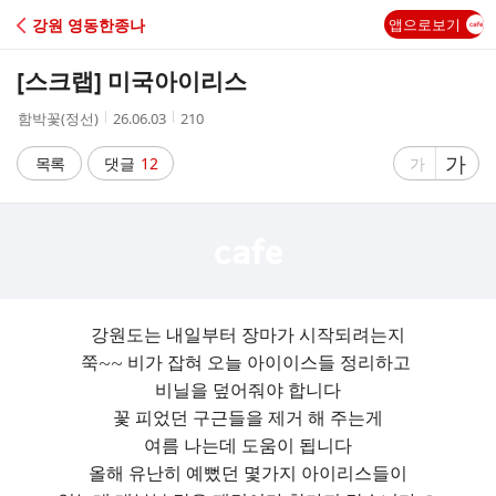
C
강원 영동한종나
앱으로보기
A
[스크랩]
미국아이리스
F
작
작
조
함박꽃(정선)
26.06.03
210
성
성
회
E
자
시
수
글
가
글
목록
댓글
12
가
간
자
자
크
크
기
기
크
작
게
게
강원도는 내일부터 장마가 시작되려는지
쭉~~ 비가 잡혀 오늘 아이이스들 정리하고
비닐을 덮어줘야 합니다
꽃 피었던 구근들을 제거 해 주는게
여름 나는데 도움이 됩니다
올해 유난히 예뻤던 몇가지 아이리스들이