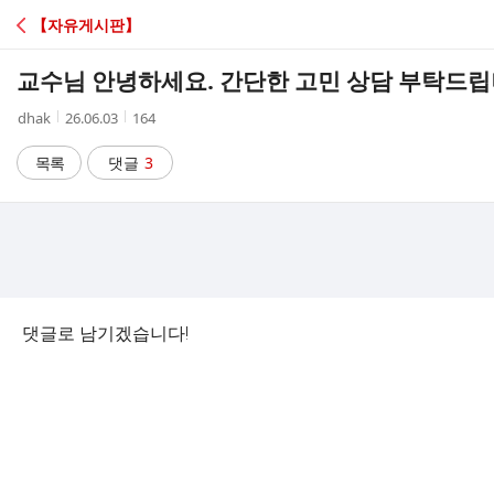
C
【자유게시판】
A
교수님 안녕하세요. 간단한 고민 상담 부탁드립니
F
작
작
조
dhak
26.06.03
164
성
성
회
E
자
시
수
목록
댓글
3
간
댓글로 남기겠습니다!