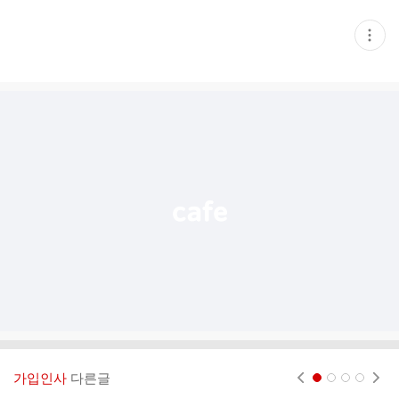
현
재
게
시
글
추
가
기
능
열
기
가입인사
다른글
현재페이지 1
2
3
4