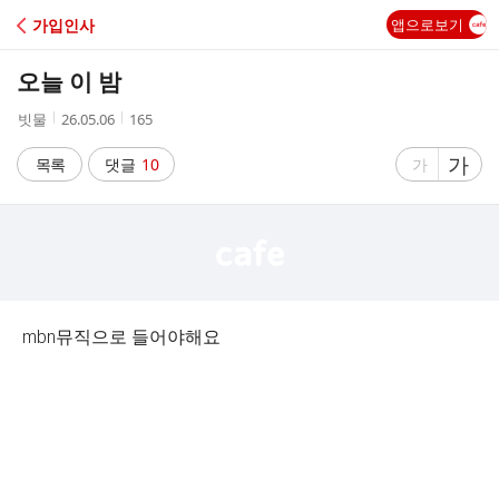
C
가입인사
앱으로보기
A
오늘 이 밤
F
작
작
조
빗물
26.05.06
165
성
성
회
E
자
시
수
글
가
글
목록
댓글
10
가
간
자
자
크
크
기
기
크
작
게
게
mbn뮤직으로 들어야해요