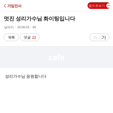
C
가입인사
앱으로보기
A
멋진 성리가수님 화이팅입니다
F
작
작
조
날라리
26.06.03
66
성
성
회
E
자
시
수
글
가
글
목록
댓글
22
가
간
자
자
크
크
기
기
크
작
게
게
성리가수님 응원합니다