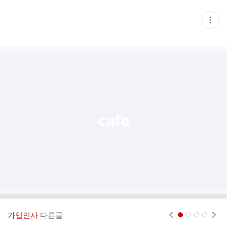
현
재
게
시
글
추
가
기
능
열
기
가입인사
다른글
현재페이지 1
2
3
4