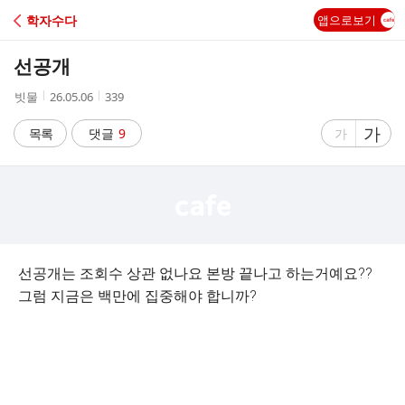
C
학자수다
앱으로보기
A
선공개
F
작
작
조
빗물
26.05.06
339
성
성
회
E
자
시
수
글
가
글
목록
댓글
9
가
간
자
자
크
크
기
기
크
작
게
게
선공개는 조회수 상관 없나요 본방 끝나고 하는거예요??
그럼 지금은 백만에 집중해야 합니까?