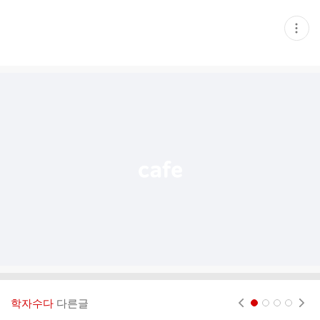
현
재
게
시
글
추
가
기
능
열
기
학자수다
다른글
현재페이지 1
2
3
4