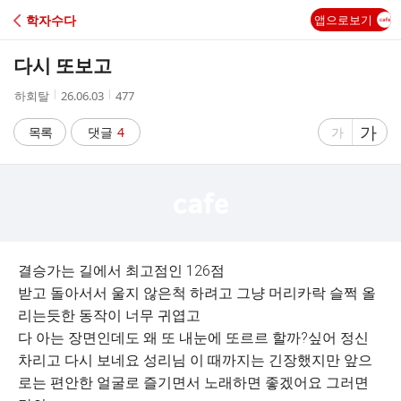
C
학자수다
앱으로보기
A
다시 또보고
F
작
작
조
하회탈
26.06.03
477
성
성
회
E
자
시
수
글
가
글
목록
댓글
4
가
간
자
자
크
크
기
기
크
작
게
게
결승가는 길에서 최고점인 126점
받고 돌아서서 울지 않은척 하려고 그냥 머리카락 슬쩍 올
리는듯한 동작이 너무 귀엽고
다 아는 장면인데도 왜 또 내눈에 또르르 할까?싶어 정신
차리고 다시 보네요 성리님 이 때까지는 긴장했지만 앞으
로는 편안한 얼굴로 즐기면서 노래하면 좋겠어요 그러면