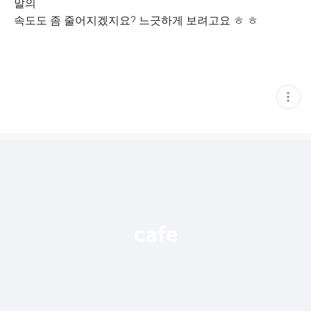
말의
속도도 좀 줄어지겠지요? 느긋하게 보려고요 ㅎ ㅎ
현
재
게
시
글
추
가
기
능
열
기