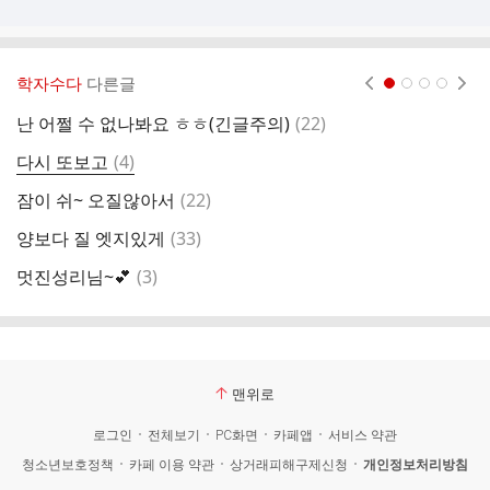
학자수다
다른글
현재페이지 1
2
3
4
댓
난 어쩔 수 없나봐요 ㅎㅎ(긴글주의)
(
22
)
학
글
댓
다시 또보고
(
4
)
성
글
댓
잠이 쉬~ 오질않아서
(
22
)
오
글
댓
양보다 질 엣지있게
(
33
)
하
글
댓
멋진성리님~💕
(
3
)
아
글
맨위로
로그인
전체보기
PC화면
카페앱
서비스 약관
청소년보호정책
카페 이용 약관
상거래피해구제신청
개인정보처리방침