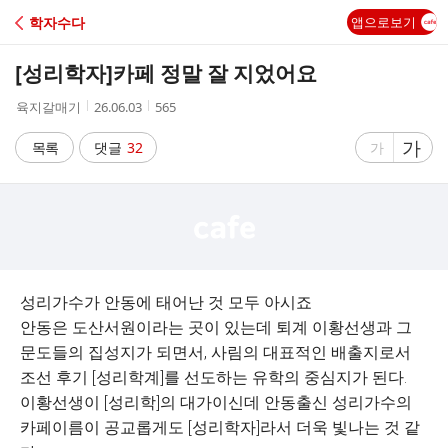
C
학자수다
앱으로보기
A
[성리학자]카페 정말 잘 지었어요
F
작
작
조
육지갈매기
26.06.03
565
성
성
회
E
자
시
수
글
가
글
목록
댓글
32
가
간
자
자
크
크
기
기
크
작
게
게
성리가수가 안동에 태어난 것 모두 아시죠
안동은 도산서원이라는 곳이 있는데 퇴계 이황선생과 그
문도들의 집성지가 되면서, 사림의 대표적인 배출지로서
조선 후기 [성리학계]를 선도하는 유학의 중심지가 된다.
이황선생이 [성리학]의 대가이신데 안동출신 성리가수의
카페이름이 공교롭게도 [성리학자]라서 더욱 빛나는 것 같