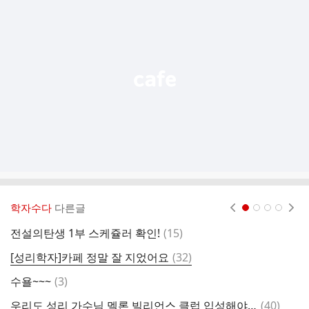
가
기
능
열
기
학자수다
다른글
현재페이지 1
2
3
4
댓
전설의탄생 1부 스케쥴러 확인!
(
15
)
저
글
댓
[성리학자]카페 정말 잘 지었어요
(
32
)
글
댓
수욜~~~
(
3
)
오
글
댓
우리도 성리 가수님 멜론 빌리언스 클럽 입성해야하지않을까요?
(
40
)
오