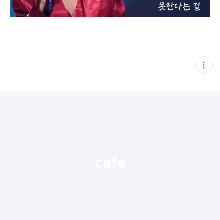
현
재
게
시
글
추
가
기
능
열
기