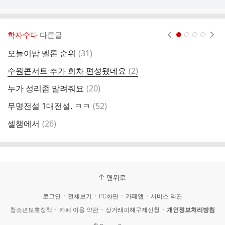
학자수다
다른글
현재페이지 1
2
3
4
댓
오늘이밤 멜론 순위
(
31
)
예
글
댓
수원콘서트 추가 회차 편성됐네요
(
2
)
마
글
댓
누가 성리좀 말려줘요
(
20
)
글
댓
무명전설 1대전설. ㅋㅋ
(
52
)
글
댓
셀챔에서
(
26
)
에
글
맨위로
로그인
전체보기
PC화면
카페앱
서비스 약관
청소년보호정책
카페 이용 약관
상거래피해구제신청
개인정보처리방침