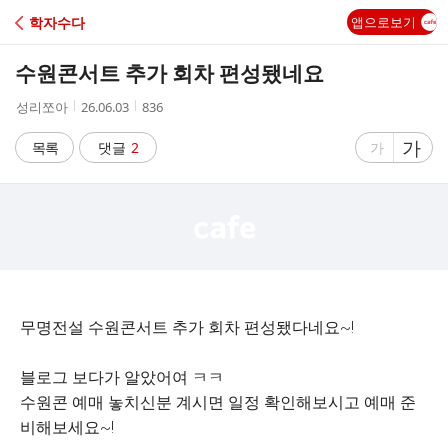
C
학자수다
앱으로보기
A
수원콘서트 추가 회차 편성됐네요
F
작
작
조
성리쪼아
26.06.03
836
성
성
회
E
자
시
수
글
가
글
목록
댓글
2
가
간
자
자
크
크
기
기
크
작
게
게
무명전설 수원콘서트 추가 회차 편성됐다네요~!
블로그 보다가 알았어여 ㅋㅋ
수원콘 예매 놓치신분 계시면 일정 확인해보시고 예매 준
비해보세요~!