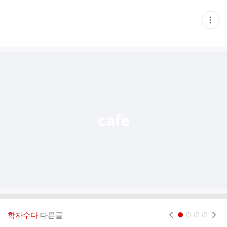
현
재
게
시
글
추
가
기
능
열
기
학자수다
다른글
현재페이지 1
2
3
4