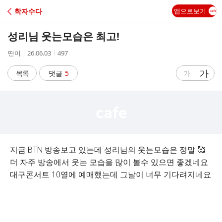
C
학자수다
앱으로보기
A
성리님 웃는모습은 최고!
F
작
작
조
딴이
26.06.03
497
성
성
회
E
자
시
수
글
가
글
목록
댓글
5
가
간
자
자
크
크
기
기
크
작
게
게
지금 BTN 방송보고 있는데 성리님의 웃는모습은 정말 🥰
더 자주 방송에서 웃는 모습을 많이 볼수 있으면 좋겠네요
대구콘서트 10열에 예매했는데 그날이 너무 기다려지네요