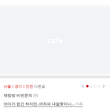
시
글
추
가
기
능
열
기
서울ㅣ경기ㅣ인천
다른글
현재페이지 1
2
3
4
댓
채팅방 비번문의
(
6
)
스
글
댓
어이가 없긴 하지만..어차피 내잘못이니...
(
14
)
1
글