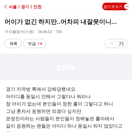
C
서울ㅣ경기ㅣ인천
앱으로보기
A
어이가 없긴 하지만..어차피 내잘못이니...
F
작
작
조
카사블랑카(수원)
26.06.02
736
성
성
회
E
자
시
수
글
가
글
목록
댓글
14
가
간
자
자
크
크
기
기
크
작
게
게
경기 지역방 톡에서 강퇴당했네요..
아이디를 동일시 안해서 그렇다나 뭐라나
참 어이가 없는데 본인들이 정한 룰이 그렇다고 하니
그냥 혼자서 응원하면 되겠다 싶지만
운영진이라는 사람들이 본인들이 정해놓은 룰아래서
같이 응원하는 팬들은 아이디 하나 동일시 하지 않았다고