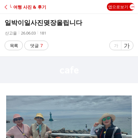
C
└ 여행 사진 & 후기
앱으로보기
A
일박이일사진몆장올립니다
F
작
작
조
산고을
26.06.03
181
성
성
회
E
자
시
수
글
가
글
목록
댓글
7
가
간
자
자
크
크
기
기
크
작
게
게