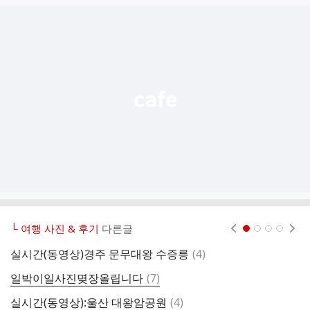
글
추
가
기
능
열
기
└ 여행 사진 & 후기
다른글
현재페이지 1
2
3
4
댓
실시간(동영상)경주 문무대왕 수증릉
(
4
)
1
글
댓
일박이일사진몆장올립니다
(
7
)
산
글
댓
실시간(동영상):울산 대왕암공원
(
4
)
2