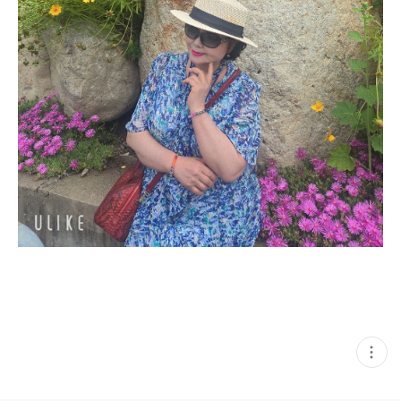
현
재
게
시