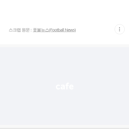
현
스크랩 원문 :
풋볼뉴스(Football News)
재
게
시
글
추
가
기
능
열
기