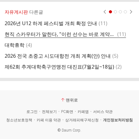
자유게시판
다른글
현재페이지 1
2
3
4
댓
2026년 U12 하계 페스티벌 개최 확정 안내
(
11
)
글
댓
현직 스카우터가 말한다, "이런 선수는 바로 계약"ㅣ필드프레임
(
11
)
경
글
댓
대학휴학
(
4
)
글
댓
2026 전국 초중고 시도대항전 개최 계획(안) 안내
(
5
)
글
댓
제62회 추계대학축구연맹전 대진표(7월2일~18일)
(
2
)
글
맨위로
로그인
전체보기
PC화면
카페앱
서비스 약관
청소년보호정책
카페 이용 약관
상거래피해구제신청
개인정보처리방침
©
Daum Corp.