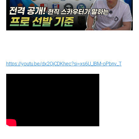
https://youtu.be/dx2QjCDKhec?si=xs6U_lBM-oPbnv_T