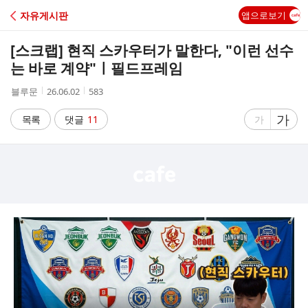
C
자유게시판
앱으로보기
A
[스크랩]
현직 스카우터가 말한다, "이런 선수
F
는 바로 계약"ㅣ필드프레임
작
작
조
블루문
26.06.02
583
E
성
성
회
자
시
수
글
가
글
목록
댓글
11
가
간
자
자
크
크
기
기
크
작
게
게