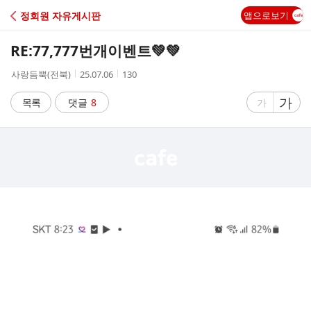
C
정회원 자유게시판
앱으로보기
A
RE:77,777번개이벤트💚💚
F
작
작
조
사랑듬뿍(전북)
25.07.06
130
성
성
회
E
자
시
수
글
가
글
목록
댓글
8
가
간
자
자
크
크
기
기
크
작
게
게