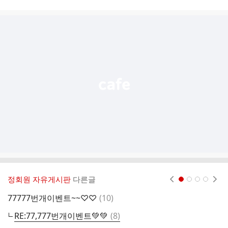
시
글
추
가
기
능
열
기
정회원 자유게시판
다른글
현재페이지 1
2
3
4
댓
77777번개이벤트~~♡♡
(
10
)
2
글
댓
RE:77,777번개이벤트💚💚
(
8
)
0
글