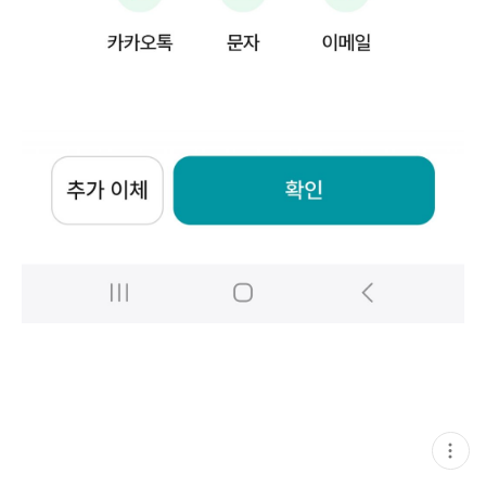
현
재
게