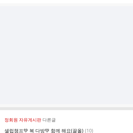
정회원 자유게시판
다른글
댓
샐럽챔프💚 복 다방💚 함께 해요(끌올)
(
10
)