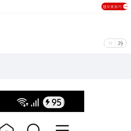
앱으로보기
글
가
글
가
자
자
크
크
기
기
크
작
게
게