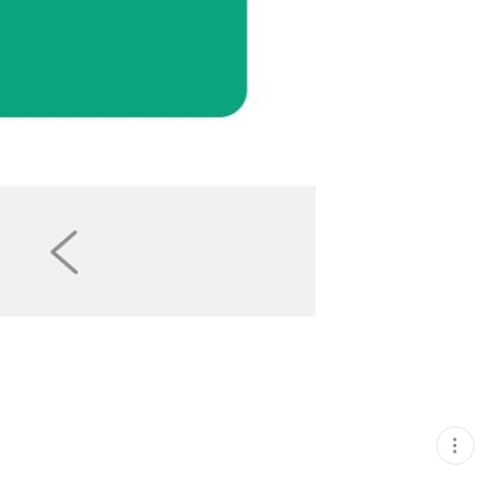
현
재
게