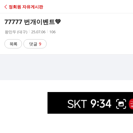
C
정회원 자유게시판
A
77777 번개이벤트💚
F
작
작
조
왕만두 (대구)
25.07.06
106
성
성
회
E
자
시
수
목록
댓글
9
간