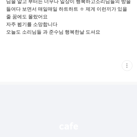
님을 알고 부터는 너무나 일상이 행복하고소리님들의 방을
들여다 보면서 매일매일 하트하트 ㅎ 제게 이런끼가 있을
줄 꿈에도 몰랐어요
자주 뵙기를 소망합니다
오늘도 소리님들 과 준수님 행복한날 도셔요
현
재
게
시
글
추
가
기
능
열
기