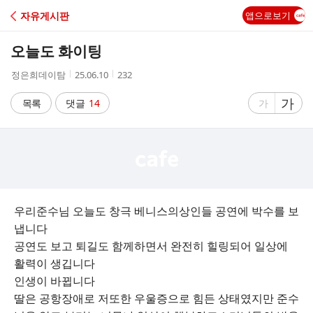
C
자유게시판
앱으로보기
A
오늘도 화이팅
F
작
작
조
정은희데이탐
25.06.10
232
성
성
회
E
자
시
수
글
가
글
목록
댓글
14
가
간
자
자
크
크
기
기
크
작
게
게
우리준수님 오늘도 창극 베니스의상인들 공연에 박수를 보
냅니다
공연도 보고 퇴길도 함께하면서 완전히 힐링되어 일상에
활력이 생깁니다
인생이 바뀝니다
딸은 공항장애로 저또한 우울증으로 힘든 상태였지만 준수