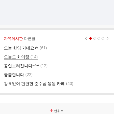
자유게시판
다른글
현재페이지 1
2
3
4
댓
오늘 한양 가네요ㅎ
(
61
)
내
글
댓
오늘도 화이팅
(
14
)
글
댓
공연보러갑니다~^^
(
12
)
글
댓
궁금합니다
(
22
)
글
댓
강요없어 편안한 준수님 응원 카페
(
40
)
준
글
맨위로