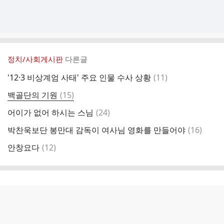
정치/사회게시판
다른글
댓
'12·3 비상계엄 사태' 주요 인물 수사 상황
(
11
)
글
댓
백골단의 기원
(
15
)
글
댓
어이가 없어 하시는 스님
(
24
)
글
댓
박찬욱보단 봉만대 감독이 여사님 영화를 만들어야
(
16
)
글
댓
안창요다
(
12
)
글