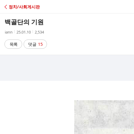
C
정치/사회게시판
A
백골단의 기원
F
작
작
조
iann
25.01.10
2,534
성
성
회
E
자
시
수
목록
댓글
15
간