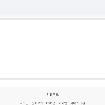
맨위로
로그인
전체보기
PC화면
카페앱
서비스 약관