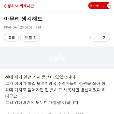
C
정치/사회게시판
앱으로보기
A
아무리 생각해도
F
작
작
조
PPANDA
25.06.09
714
성
성
회
E
자
시
수
글
가
글
목록
댓글
5
가
간
자
자
크
크
기
기
크
작
게
게
전에 제가 알던 기자 동생이 있었습니다.
그가 이야기 하길 보수X 망국 주역자들이 정권을 잡아 청
와대 기자로 들어가면 집 못사고 차못사면 병신이었다 하
더군요
그걸 없애버린게 노무현 대통령 이랍니다.