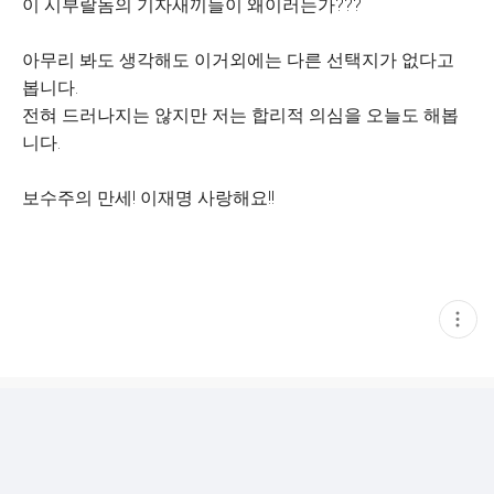
이 시부랄놈의 기자새끼들이 왜이러는가???
아무리 봐도 생각해도 이거외에는 다른 선택지가 없다고
봅니다.
전혀 드러나지는 않지만 저는 합리적 의심을 오늘도 해봅
니다.
보수주의 만세! 이재명 사랑해요!!
현
재
게
시
글
추
가
기
능
열
기