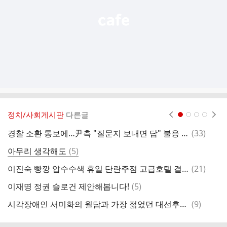
정치/사회게시판
다른글
현재페이지 1
2
3
4
댓
경찰 소환 통보에…尹측 "질문지 보내면 답" 불응 시사
(
33
)
글
댓
아무리 생각해도
(
5
)
[
글
댓
이진숙 빵깡 압수수색 휴일 단란주점 고급호텔 결제(영상보도)
(
21
)
일
글
댓
이재명 정권 슬로건 제안해봅니다!
(
5
)
개
글
댓
시각장애인 서미화의 월담과 가장 젊었던 대선후보의 비교
(
9
)
글