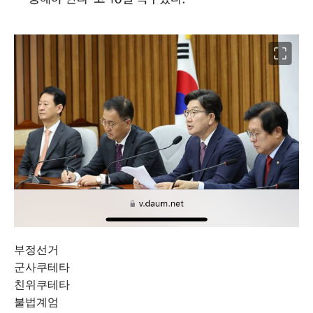
부정선거
군사쿠테타
친위쿠테타
불법계엄