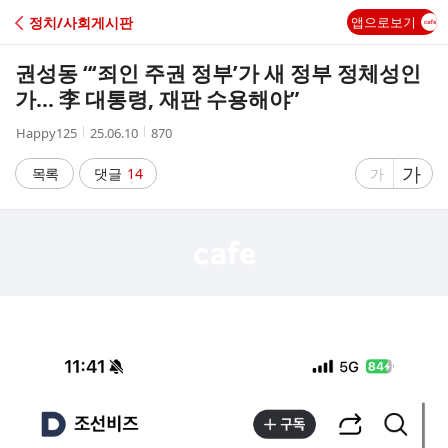
C
정치/사회게시판
앱으로보기
A
권성동 “‘죄인 주권 정부’가 새 정부 정체성인
F
가… 李 대통령, 재판 수용해야”
작
작
조
Happy125
25.06.10
870
E
성
성
회
자
시
수
글
가
글
목록
댓글
14
가
간
자
자
크
크
기
기
크
작
게
게