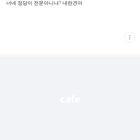
너네 정당이 전문아니냐? 내란견아
현
재
게
시
글
추
가
기
능
열
기