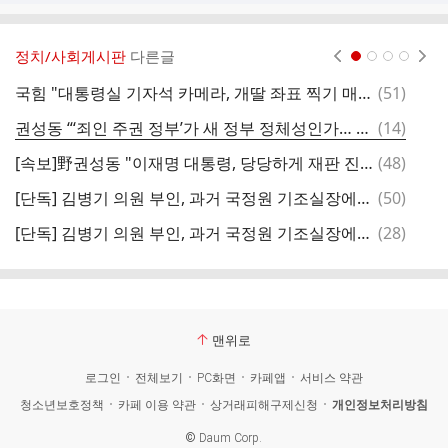
정치/사회게시판
다른글
현재페이지 1
2
3
4
댓
국힘 "대통령실 기자석 카메라, 개딸 좌표 찍기 매개체 될 것"
(
51
)
글
댓
권성동 “‘죄인 주권 정부’가 새 정부 정체성인가… 李 대통령, 재판 수용해야”
(
14
)
글
댓
[속보]野권성동 "이재명 대통령, 당당하게 재판 진행 수용 선언하라"
(
48
)
빵
글
댓
[단독] 김병기 의원 부인, 과거 국정원 기조실장에게 취업 청탁‥녹취록 입수
(
50
)
화
글
댓
[단독] 김병기 의원 부인, 과거 국정원 기조실장에게 취업 청탁‥녹취록 입수
(
28
)
언
글
맨위로
로그인
전체보기
PC화면
카페앱
서비스 약관
청소년보호정책
카페 이용 약관
상거래피해구제신청
개인정보처리방침
©
Daum Corp.