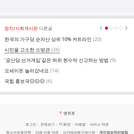
정치/사회게시판
다른글
현재페이지 1
2
3
4
댓
한국의 가구당 순자산 상위 10% 커트라인
(
20
)
특
글
댓
시민을 고소한 소방관
(
26
)
빠
글
댓
'공산당 선거개입'같은 허위 현수막 신고하는 방법
(
9
)
부
글
댓
오세이돈 놀러갔네요
(
14
)
수
글
댓
국힘 홍보국😑😑😑
(
6
)
글
맨위로
로그인
전체보기
PC화면
카페앱
서비스 약관
청소년보호정책
카페 이용 약관
상거래피해구제신청
개인정보처리방침