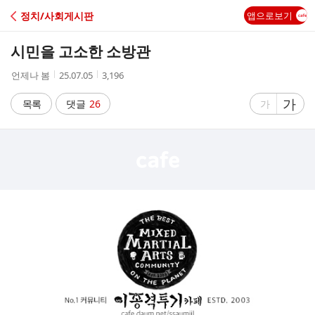
C
정치/사회게시판
앱으로보기
A
시민을 고소한 소방관
F
작
작
조
언제나 봄
25.07.05
3,196
성
성
회
E
자
시
수
글
가
글
목록
댓글
26
가
간
자
자
크
크
기
기
크
작
게
게