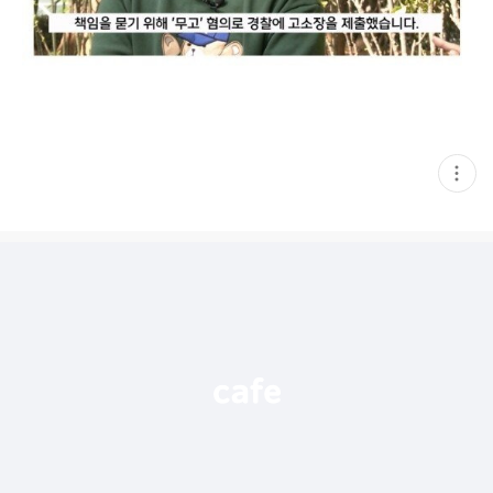
현
재
게
시
글
추
가
기
능
열
기