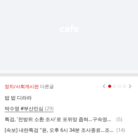
능
열
기
정치/사회게시판
다른글
현재페이지 1
2
3
4
밥 밥 디라라
댓
박수영 #부산민심
(
29
)
우
글
댓
특검, '전방위 소환 조사'로 포위망 좁혀…구속영장 청구 가능성도
(
5
)
눈
글
댓
[속보] 내란특검 "윤, 오후 6시 34분 조사종료…조서 열람 중"
(
14
)
글