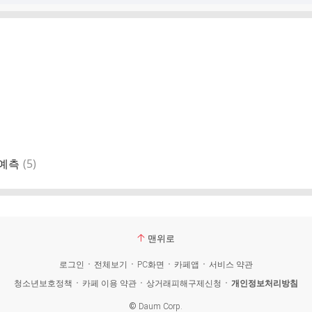
댓
6 예측
(
5
)
글
맨위로
로그인
전체보기
PC화면
카페앱
서비스 약관
청소년보호정책
카페 이용 약관
상거래피해구제신청
개인정보처리방침
©
Daum Corp.