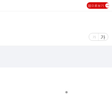
앱으로보기
글
가
글
가
자
자
크
크
기
기
크
작
게
게