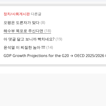
정치/사회게시판
다른글
댓
오평은 도른자가 맞다
(
8
)
글
댓
해수부 목포로 주신다면
(
18
)
글
댓
아 댓글 달고 보니까 빡치네요?
(
19
)
글
댓
윤석열 이 찌질한 놈아 !!!!
(
14
)
글
GDP Growth Projections for the G20 → OECD 2025/202