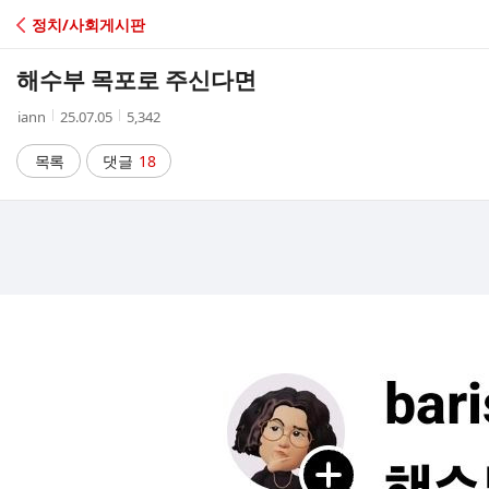
C
정치/사회게시판
A
해수부 목포로 주신다면
F
작
작
조
iann
25.07.05
5,342
성
성
회
E
자
시
수
목록
댓글
18
간