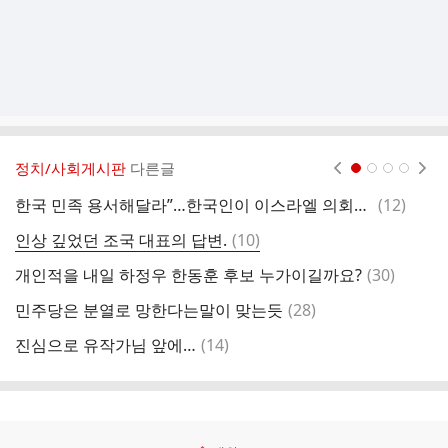
정치/사회게시판
다른글
현재페이지 1
2
3
4
댓
한국 민족 용서해달라”…한국인이 이스라엘 의회서 회개?
(
12
)
이
글
댓
인상 깊었던 조국 대표의 답변.
(
10
)
글
댓
개인적을 내일 하정우 한동훈 후보 누가이길까요?
(
30
)
글
댓
민주당은 분열로 망한다는말이 맞는듯
(
28
)
성
글
댓
진심으로 유작가님 앞에…
(
14
)
글