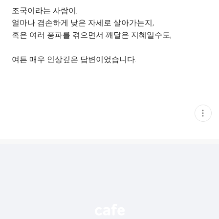
조국이라는 사람이,
얼마나 겸손하게 낮은 자세로 살아가는지,
혹은 여러 풍파를 겪으면서 깨달은 지혜일수도,
여튼 매우 인상깊은 답변이었습니다.
현
재
게
시
글
추
가
기
능
열
기