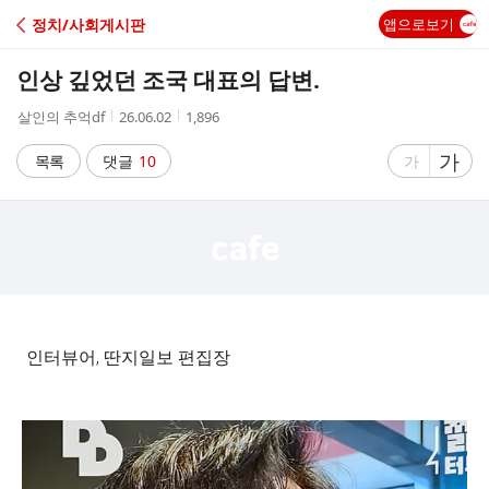
C
정치/사회게시판
앱으로보기
A
인상 깊었던 조국 대표의 답변.
F
작
작
조
살인의 추억df
26.06.02
1,896
성
성
회
E
자
시
수
글
가
글
목록
댓글
10
가
간
자
자
크
크
기
기
크
작
게
게
인터뷰어, 딴지일보 편집장