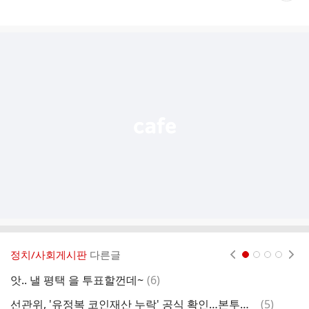
게
시
글
추
가
기
능
열
기
정치/사회게시판
다른글
현재페이지 1
2
3
4
댓
앗.. 낼 평택 을 투표할껀데~
(
6
)
조
글
댓
선관위, '유정복 코인재산 누락' 공식 확인…본투표소마다 공고문 부착
(
5
)
박