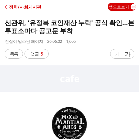
C
정치/사회게시판
앱으로보기
A
선관위, '유정복 코인재산 누락' 공식 확인…본
F
투표소마다 공고문 부착
작
작
조
진실이 말소된 페이지
26.06.02
1,605
E
성
성
회
자
시
수
글
가
글
목록
댓글
5
가
간
자
자
크
크
기
기
크
작
게
게