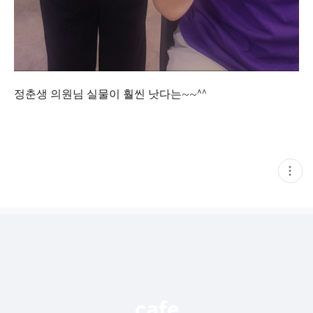
정춘생 의원님 실물이 훨씬 낫다는~~^^
현
재
게
시
글
추
가
기
능
열
기