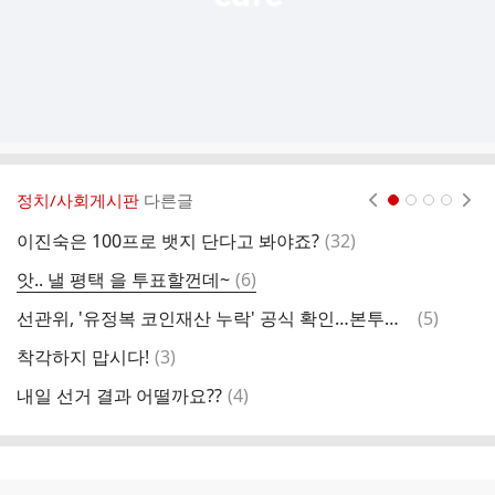
정치/사회게시판
다른글
현재페이지 1
2
3
4
댓
이진숙은 100프로 뱃지 단다고 봐야죠?
(
32
)
김
글
댓
앗.. 낼 평택 을 투표할껀데~
(
6
)
조
글
댓
선관위, '유정복 코인재산 누락' 공식 확인…본투표소마다 공고문 부착
(
5
)
박
글
댓
착각하지 맙시다!
(
3
)
제
글
댓
내일 선거 결과 어떨까요??
(
4
)
우
글