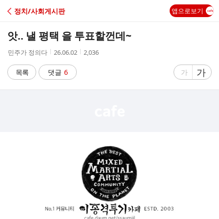
C
정치/사회게시판
앱으로보기
A
앗.. 낼 평택 을 투표할껀데~
F
작
작
조
민주가 정의다
26.06.02
2,036
성
성
회
E
자
시
수
글
가
글
목록
댓글
6
가
간
자
자
크
크
기
기
크
작
게
게