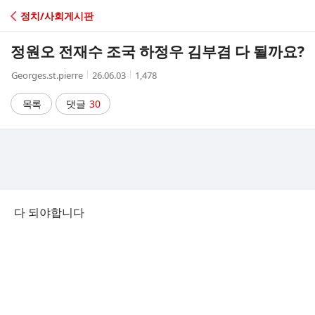
C
정치/사회게시판
A
정원오 전재수 조국 하정우 김부겸 다 될까요?
F
작
작
조
Georges.st.pierre
26.06.03
1,478
성
성
회
E
자
시
수
목록
댓글
30
간
다 되야합니다