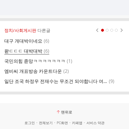
정치/사회게시판
다른글
현재페이지 1
2
3
4
댓
대구 개대박이네요
(
6
)
선
글
댓
왇ㄷㄷㄷ 대박대박
(
6
)
출
글
댓
국민의힘 졷망ㅋㅋㅋㅋㅋㅋㅋ
(
1
)
선
글
댓
엠비씨 개표방송 카운트다운
(
2
)
조
글
댓
일단 조국 하정우 전재수는 무조건 되야합니다 여기가 제일중요합니다
(
9
)
6
글
맨위로
로그인
전체보기
PC화면
카페앱
서비스 약관