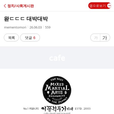
C
정치/사회게시판
앱으로보기
A
왇ㄷㄷㄷ 대박대박
F
작
작
조
mementomori
26.06.03
559
성
성
회
E
자
시
수
글
가
글
목록
댓글
6
가
간
자
자
크
크
기
기
크
작
게
게