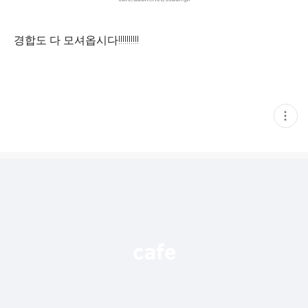
경합도 다 모셔옵시다!!!!!!!!!!
현
재
게
시
글
추
가
기
능
열
기