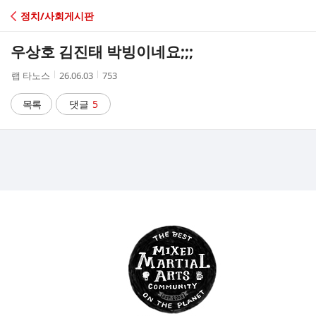
C
정치/사회게시판
A
우상호 김진태 박빙이네요;;;
F
작
작
조
랩 타노스
26.06.03
753
성
성
회
E
자
시
수
목록
댓글
5
간