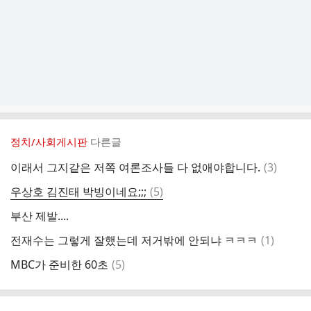
정치/사회게시판
다른글
댓
이래서 그지같은 저쪽 여론조사들 다 없애야합니다.
(
3
)
글
댓
우상호 김진태 박빙이네요;;;
(
5
)
글
부산 제발....
댓
전재수는 그렇게 잘했는데 저거밖에 안되냐 ㅋㅋㅋ
(
1
)
글
댓
MBC가 준비한 60초
(
5
)
글