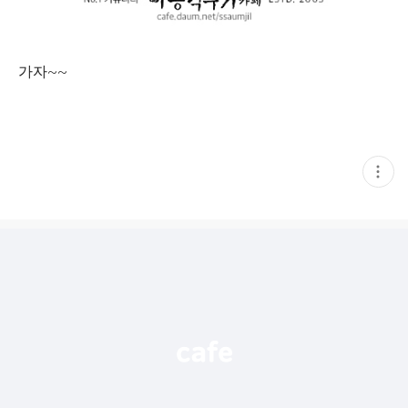
가자~~
현
재
게
시
글
추
가
기
능
열
기