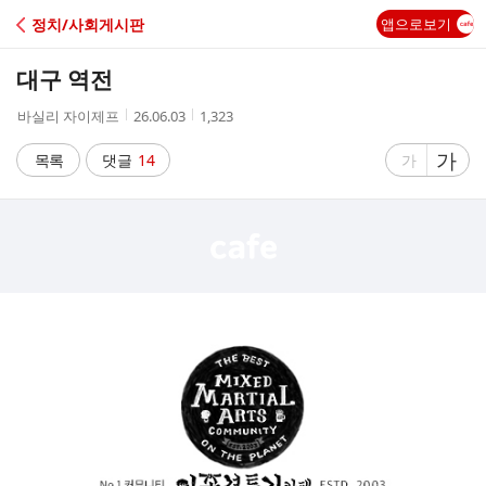
C
정치/사회게시판
앱으로보기
A
대구 역전
F
작
작
조
바실리 자이제프
26.06.03
1,323
성
성
회
E
자
시
수
글
가
글
목록
댓글
14
가
간
자
자
크
크
기
기
크
작
게
게