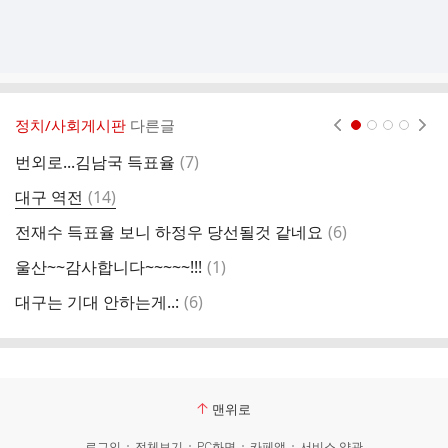
정치/사회게시판
다른글
현재페이지 1
2
3
4
댓
번외로...김남국 득표율
(
7
)
세
글
댓
대구 역전
(
14
)
박
글
댓
전재수 득표율 보니 하정우 당선될것 같네요
(
6
)
딴
글
댓
울산~~감사합니다~~~~~!!!
(
1
)
대
글
댓
대구는 기대 안하는게..:
(
6
)
진
글
맨위로
로그인
전체보기
PC화면
카페앱
서비스 약관