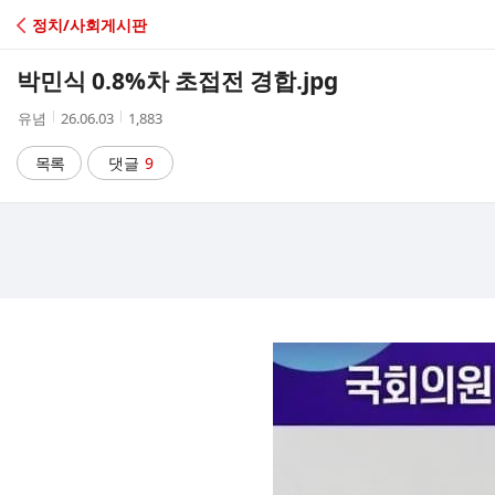
C
정치/사회게시판
A
박민식 0.8%차 초접전 경합.jpg
F
작
작
조
유념
26.06.03
1,883
성
성
회
E
자
시
수
목록
댓글
9
간