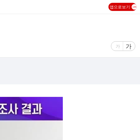
앱으로보기
글
가
글
가
자
자
크
크
기
기
크
작
게
게