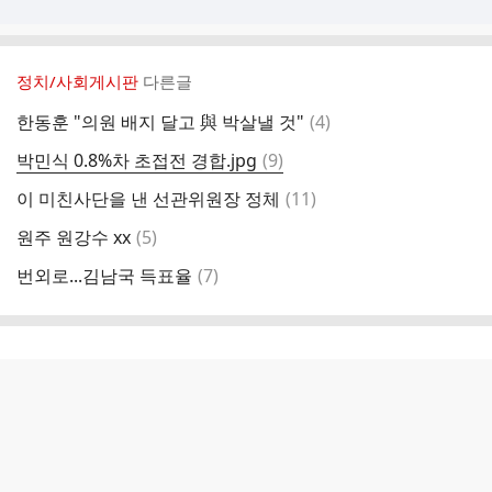
정치/사회게시판
다른글
댓
한동훈 "의원 배지 달고 與 박살낼 것"
(
4
)
글
댓
박민식 0.8%차 초접전 경합.jpg
(
9
)
글
댓
이 미친사단을 낸 선관위원장 정체
(
11
)
글
댓
원주 원강수 xx
(
5
)
글
댓
번외로...김남국 득표율
(
7
)
글