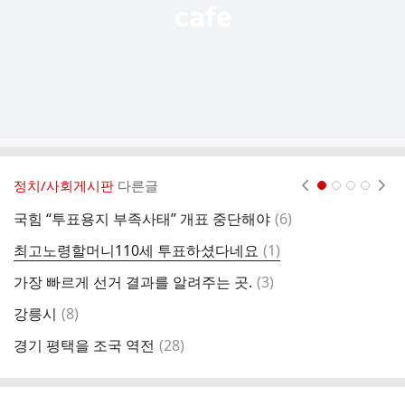
정치/사회게시판
다른글
현재페이지 1
2
3
4
댓
국힘 “투표용지 부족사태” 개표 중단해야
(
6
)
그
글
댓
최고노령할머니110세 투표하셨다네요
(
1
)
글
댓
가장 빠르게 선거 결과를 알려주는 곳.
(
3
)
또
글
댓
강릉시
(
8
)
짜
글
댓
경기 평택을 조국 역전
(
28
)
글