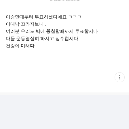
이승만때부터 투표하셨다네요 ㅋㅋㅋ
이대남 꼬라지보니 ,
여러분 우리도 벽에 똥칠할때까지 투표합시다
다들 운동열심히 하시고 장수합시다
건강이 미래다
현
재
게
시
글
추
가
기
능
열
기