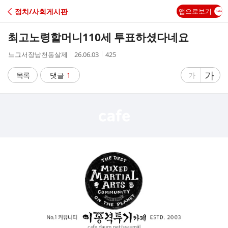
C
정치/사회게시판
앱으로보기
A
최고노령할머니110세 투표하셨다네요
F
작
작
조
느그서장남천동살제
26.06.03
425
성
성
회
E
자
시
수
글
가
글
목록
댓글
1
가
간
자
자
크
크
기
기
크
작
게
게