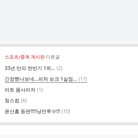
스포츠/중계 게시판
다른글
댓
33년 만의 전반기 1위…
(
2
)
글
댓
긴장했나보네…피처 보크 1실점…
(
17
)
글
댓
라토 몸사리자
(
1
)
글
댓
칰스컴
(
6
)
글
댓
윤산흠 등판!!!!!낭만투수!!!
(
10
)
글