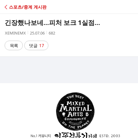
C
스포츠/중계 게시판
A
긴장했나보네…피처 보크 1실점…
F
작
작
조
XEMINEMX
25.07.06
682
성
성
회
E
자
시
수
목록
댓글
17
간