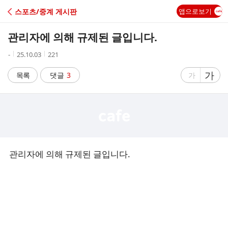
C
스포츠/중계 게시판
앱으로보기
A
관리자에 의해 규제된 글입니다.
F
작
작
조
-
25.10.03
221
성
성
회
E
자
시
수
글
가
글
목록
댓글
3
가
간
자
자
크
크
기
기
크
작
게
게
관리자에 의해 규제된 글입니다.