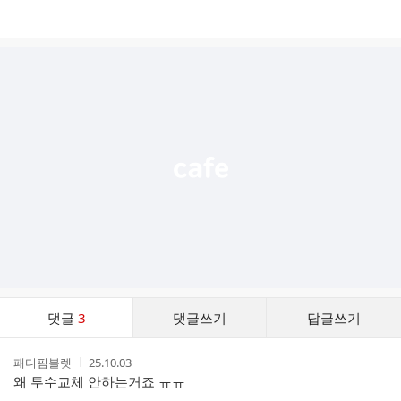
댓
댓글
3
댓글쓰기
답글쓰기
글
댓
작
작
패디핌블렛
25.10.03
글
성
성
왜 투수교체 안하는거죠 ㅠㅠ
리
자
시