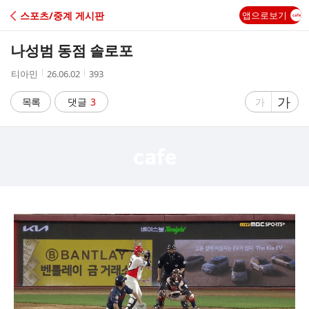
C
스포츠/중계 게시판
앱으로보기
A
나성범 동점 솔로포
F
작
작
조
티아민
26.06.02
393
성
성
회
E
자
시
수
글
가
글
목록
댓글
3
가
간
자
자
크
크
기
기
크
작
게
게