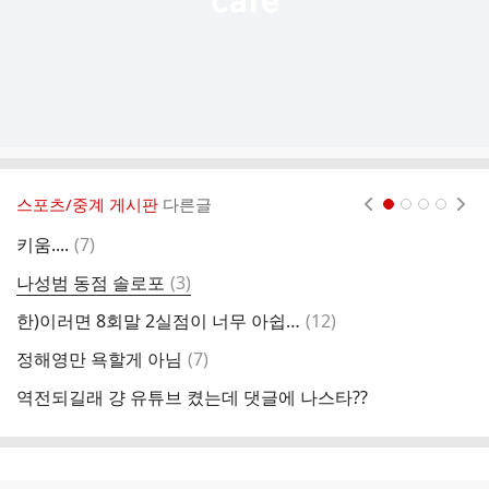
스포츠/중계 게시판
다른글
현재페이지 1
2
3
4
댓
키움....
(
7
)
한
글
댓
나성범 동점 솔로포
(
3
)
오
글
댓
한)이러면 8회말 2실점이 너무 아쉽…
(
12
)
정
글
댓
정해영만 욕할게 아님
(
7
)
기
글
역전되길래 걍 유튜브 켰는데 댓글에 나스타??
박