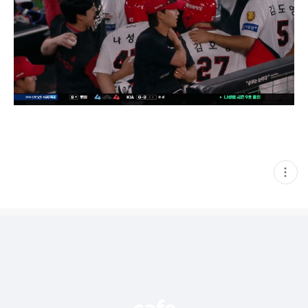
현
재
게
시
글
추
가
기
능
열
기